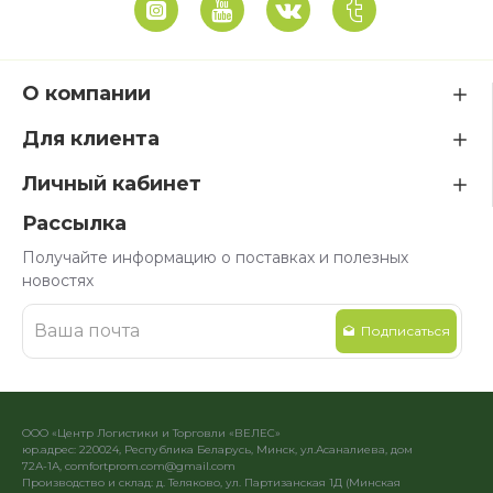
О компании
Для клиента
Личный кабинет
Рассылка
Получайте информацию о поставках и полезных
новостях
Подписаться
ООО «Центр Логистики и Торговли «ВЕЛЕС»
юр.адрес: 220024, Республика Беларусь, Минск, ул.Асаналиева, дом
72А-1А, comfortprom.com@gmail.com
Производство и склад: д. Теляково, ул. Партизанская 1Д (Минская