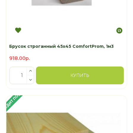
Брусок строганный 45х45 ComfortProm, 1м3
918.00р.
КУПИТЬ
 КРЕДИТ ПОД 4%