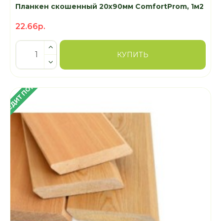
Планкен скошенный 20х90мм ComfortProm, 1м2
22.66р.
КУПИТЬ
 КРЕДИТ ПОД 4%