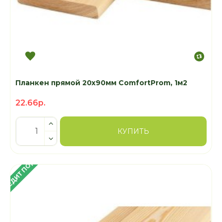
Планкен прямой 20х90мм ComfortProm, 1м2
22.66р.
КУПИТЬ
 КРЕДИТ ПОД 4%