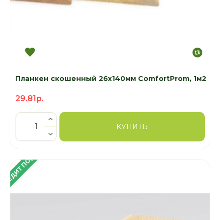
Планкен скошенный 26х140мм ComfortProm, 1м2
29.81р.
КУПИТЬ
 КРЕДИТ ПОД 4%