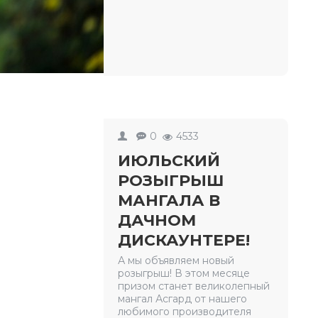
0
4533
ИЮЛЬСКИЙ
РОЗЫГРЫШ
МАНГАЛА В
ДАЧНОМ
ДИСКАУНТЕРЕ!
А мы объявляем новый
розыгрыш! В этом месяце
призом станет великолепный
мангал Асгард от нашего
любимого производителя