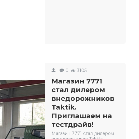
0
3105
Магазин 7771
стал дилером
внедорожников
Taktik.
Приглашаем на
тестдрайв!
Магазин 7771 стал дилером