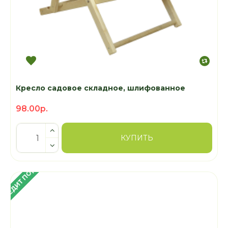
Кресло садовое складное, шлифованное
98.00р.
КУПИТЬ
 КРЕДИТ ПОД 4%