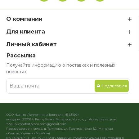
О компании
Для клиента
Личный кабинет
Рассылка
Получайте информацию о поставках и полезных
новостях
Подписаться
ООО «Центр Логистики и Торговли «ВЕЛЕС»
юр.адрес: 220024, Республика Беларусь, Минск, ул.Асаналиева, дом
72А-1А, comfortprom.com@gmail.com
Производство и склад: д. Теляково, ул. Партизанская 1Д (Минская
область, Узденский район)
No 192363019, Выдано 21.10.2014 Минским горисполкомом Регистрация в