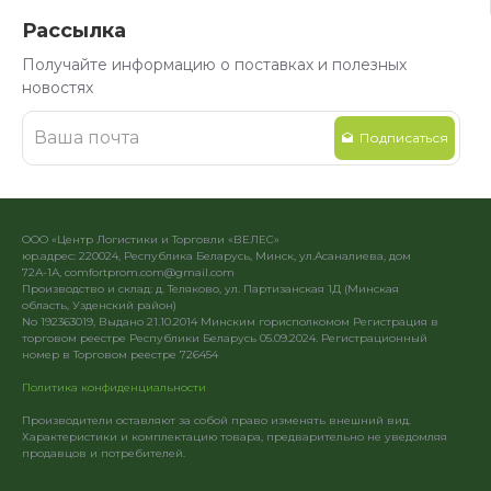
Рассылка
Получайте информацию о поставках и полезных
новостях
Подписаться
ООО «Центр Логистики и Торговли «ВЕЛЕС»
юр.адрес: 220024, Республика Беларусь, Минск, ул.Асаналиева, дом
72А-1А, comfortprom.com@gmail.com
Производство и склад: д. Теляково, ул. Партизанская 1Д (Минская
область, Узденский район)
No 192363019, Выдано 21.10.2014 Минским горисполкомом Регистрация в
торговом реестре Республики Беларусь 05.09.2024. Регистрационный
номер в Торговом реестре 726454
Политика конфиденциальности
Производители оставляют за собой право изменять внешний вид.
Характеристики и комплектацию товара, предварительно не уведомляя
продавцов и потребителей.