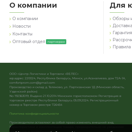
О компании
Для 
О компании
Обзоры 
Доставка
Новости
Гарантия
Контакты
Рассроч
Оптовый отдел
партнерам
Правила 
ООО «Центр Логистики и Торговли «ВЕЛЕС»
юр.адрес: 220024, Республика Беларусь, Минск, ул.Асаналиева, дом 72А-1А,
comfortprom.com@gmail.com
Производство и склад: д. Теляково, ул. Партизанская 1Д (Минская область,
Узденский район)
No 192363019, Выдано 21.10.2014 Минским горисполкомом Регистрация в
торговом реестре Республики Беларусь 05.09.2024. Регистрационный
номер в Торговом реестре 726454
Политика конфиденциальности
Производители оставляют за собой право изменять внешний вид.
Характеристики и комплектацию товара, предварительно не уведомляя
продавцов и потребителей.