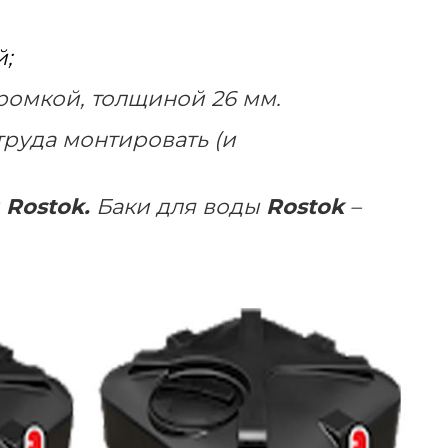
й;
кромкой, толщиной 26 мм.
труда монтировать (и
й
Rostok
.
Баки для воды
Rostok
–