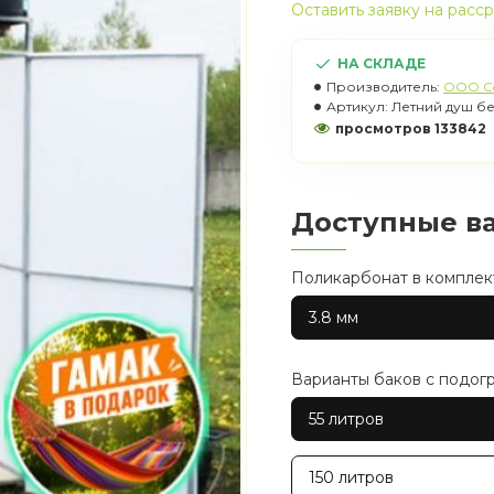
Оставить заявку на расс
НА СКЛАДЕ
Производитель:
OOO C
Артикул:
Летний душ бе
просмотров 133842
Доступные в
Поликарбонат в комплек
3.8 мм
Варианты баков с подог
55 литров
150 литров