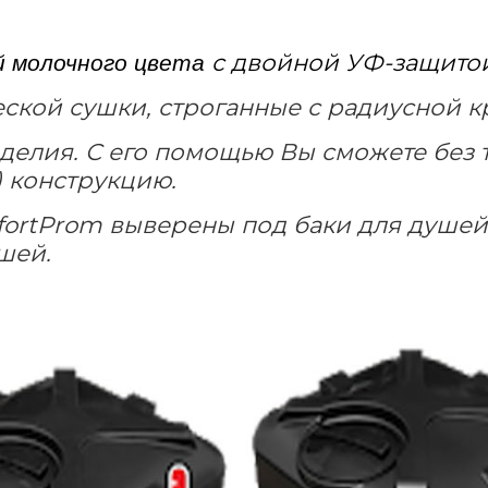
с двойной УФ-защито
й молочного цвета
еской сушки, строганные с радиусной 
зделия. С его помощью Вы сможете без 
 конструкцию.
ortProm
выверены под баки для душе
шей.