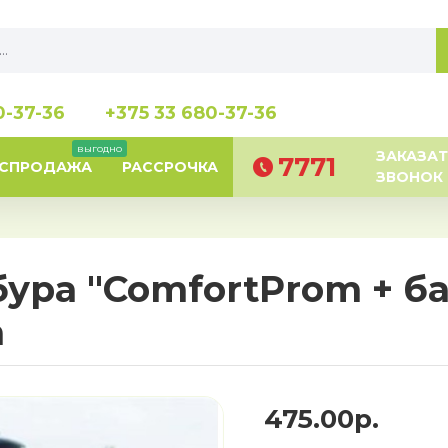
0-37-36
+375 33 680-37-36
выгодно
ЗАКАЗАТ
7771
АСПРОДАЖА
РАССРОЧКА
ЗВОНОК
ура "ComfortProm + ба
а
475.00р.