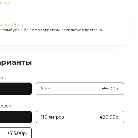
рочку
omfortProm
з тамбура + бак с подогревом Бесплатная доставка
арианты
те
6 мм
+55.00р.
ревом
110 литров
+480.00р.
+515.00р.