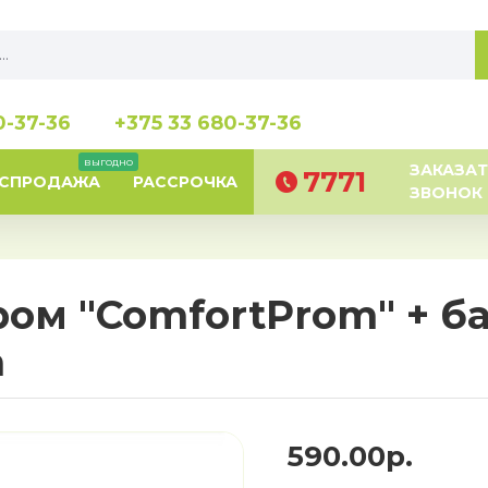
0-37-36
+375 33 680-37-36
выгодно
ЗАКАЗАТ
7771
АСПРОДАЖА
РАССРОЧКА
ЗВОНОК
ом "ComfortProm" + б
а
590.00р.