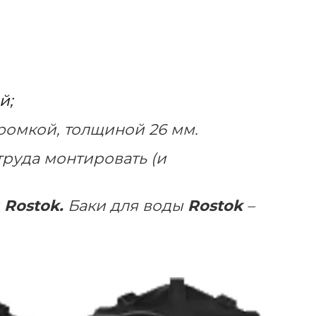
й;
кромкой, толщиной 26 мм.
труда монтировать (и
й
Rostok
.
Баки для воды
Rostok
–