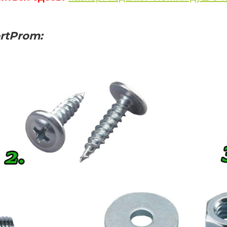
rtProm
: