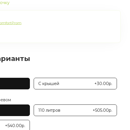
рочку
omfortProm
арианты
С крышей
+30.00р.
ревом
110 литров
+505.00р.
+540.00р.