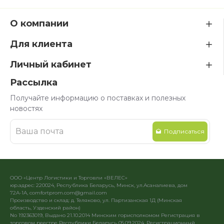
О компании
Для клиента
Личный кабинет
Рассылка
Получайте информацию о поставках и полезных
новостях
Подписаться
ООО «Центр Логистики и Торговли «ВЕЛЕС»
юр.адрес: 220024, Республика Беларусь, Минск, ул.Асаналиева, дом
72А-1А, comfortprom.com@gmail.com
Производство и склад: д. Теляково, ул. Партизанская 1Д (Минская
область, Узденский район)
No 192363019, Выдано 21.10.2014 Минским горисполкомом Регистрация в
торговом реестре Республики Беларусь 05.09.2024. Регистрационный