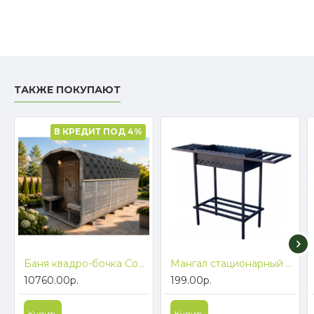
ТАКЖЕ ПОКУПАЮТ
В КРЕДИТ ПОД 4%
Баня квадро-бочка ComfortProm 4 метра с печным узлом и предбанником + терраса 0,5м
Мангал стационарный ComfortProm Велес + ПОДАРОК! Бесплатная доставка
10760.00р.
199.00р.
Купить
Купить