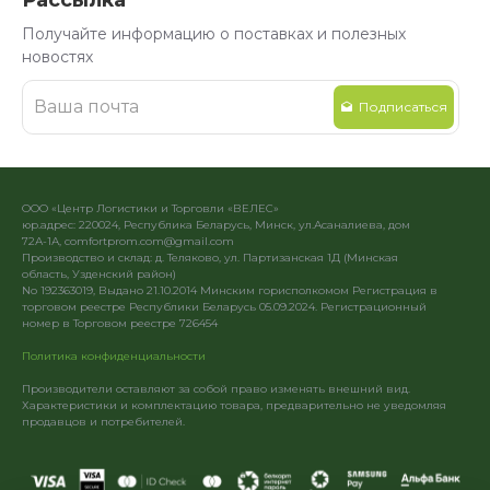
Получайте информацию о поставках и полезных
новостях
Подписаться
ООО «Центр Логистики и Торговли «ВЕЛЕС»
юр.адрес: 220024, Республика Беларусь, Минск, ул.Асаналиева, дом
72А-1А, comfortprom.com@gmail.com
Производство и склад: д. Теляково, ул. Партизанская 1Д (Минская
область, Узденский район)
No 192363019, Выдано 21.10.2014 Минским горисполкомом Регистрация в
торговом реестре Республики Беларусь 05.09.2024. Регистрационный
номер в Торговом реестре 726454
Политика конфиденциальности
Производители оставляют за собой право изменять внешний вид.
Характеристики и комплектацию товара, предварительно не уведомляя
продавцов и потребителей.