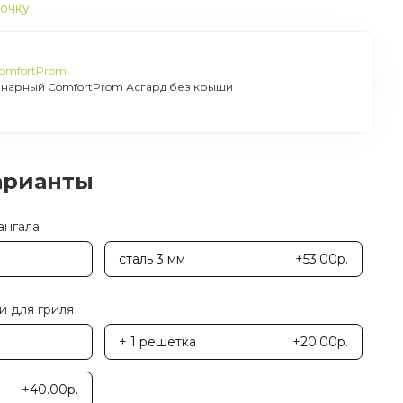
рочку
omfortProm
онарный ComfortProm Асгард без крыши
арианты
ангала
сталь 3 мм
+53.00р.
 для гриля
+ 1 решетка
+20.00р.
+40.00р.