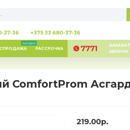
0-37-36
+375 33 680-37-36
выгодно
ЗАКАЗАТ
7771
АСПРОДАЖА
РАССРОЧКА
ЗВОНОК
й ComfortProm Асгард
219.00р.