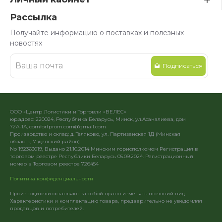
Рассылка
Получайте информацию о поставках и полезных
новостях
Подписаться
ООО «Центр Логистики и Торговли «ВЕЛЕС»
юр.адрес: 220024, Республика Беларусь, Минск, ул.Асаналиева, дом
72А-1А, comfortprom.com@gmail.com
Производство и склад: д. Теляково, ул. Партизанская 1Д (Минская
область, Узденский район)
No 192363019, Выдано 21.10.2014 Минским горисполкомом Регистрация в
торговом реестре Республики Беларусь 05.09.2024. Регистрационный
номер в Торговом реестре 726454
Политика конфиденциальности
Производители оставляют за собой право изменять внешний вид.
Характеристики и комплектацию товара, предварительно не уведомляя
продавцов и потребителей.