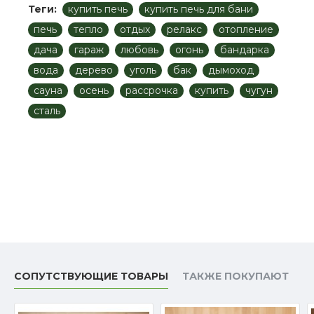
Теги:
купить печь
купить печь для бани
печь
тепло
отдых
релакс
отопление
дача
гараж
любовь
огонь
бандарка
вода
дерево
уголь
бак
дымоход
сауна
осень
рассрочка
купить
чугун
сталь
СОПУТСТВУЮЩИЕ ТОВАРЫ
ТАКЖЕ ПОКУПАЮТ