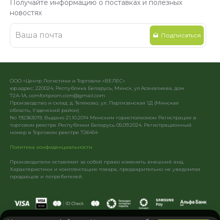
Получайте информацию о поставках и полезных
новостях
Подписаться
ООО «Центр Логистики и Торговли «ВЕЛЕС»
юр.адрес: 220024, Республика Беларусь, Минск, ул.Асаналиева, дом
72А-1А, comfortprom.com@gmail.com
Производство и склад: д. Теляково, ул. Партизанская 1Д (Минская
область, Узденский район)
No 192363019, Выдано 21.10.2014 Минским горисполкомом Регистрация в
торговом реестре Республики Беларусь 05.09.2024. Регистрационный
номер в Торговом реестре 726454
Политика конфиденциальности
Производители оставляют за собой право изменять внешний вид.
Характеристики и комплектацию товара, предварительно не уведомляя
продавцов и потребителей.