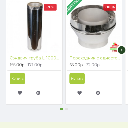
В КРЕДИТ ПОД 4%
-9 %
-10 %
Сэндвич-труба L-1000мм, ф115/200, (304 1.0 зерк./430)
Переходник с одностенной трубы на двухстенную ф115/200, (304 1.0 зерк./430)
155.00р.
171.00р.
65.00р.
72.00р.
Купить
Купить