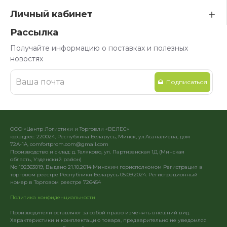
Личный кабинет
Рассылка
Получайте информацию о поставках и полезных
новостях
Подписаться
ООО «Центр Логистики и Торговли «ВЕЛЕС»
юр.адрес: 220024, Республика Беларусь, Минск, ул.Асаналиева, дом
72А-1А, comfortprom.com@gmail.com
Производство и склад: д. Теляково, ул. Партизанская 1Д (Минская
область, Узденский район)
No 192363019, Выдано 21.10.2014 Минским горисполкомом Регистрация в
торговом реестре Республики Беларусь 05.09.2024. Регистрационный
номер в Торговом реестре 726454
Политика конфиденциальности
Производители оставляют за собой право изменять внешний вид.
Характеристики и комплектацию товара, предварительно не уведомляя