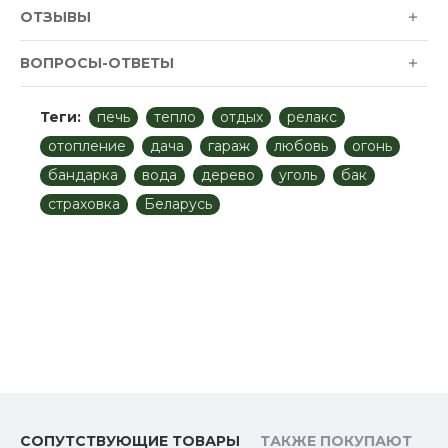
ОТЗЫВЫ
ВОПРОСЫ-ОТВЕТЫ
Теги:
печь
тепло
отдых
релакс
отопление
дача
гараж
любовь
огонь
бандарка
вода
дерево
уголь
бак
страховка
Беларусь
СОПУТСТВУЮЩИЕ ТОВАРЫ
ТАКЖЕ ПОКУПАЮТ