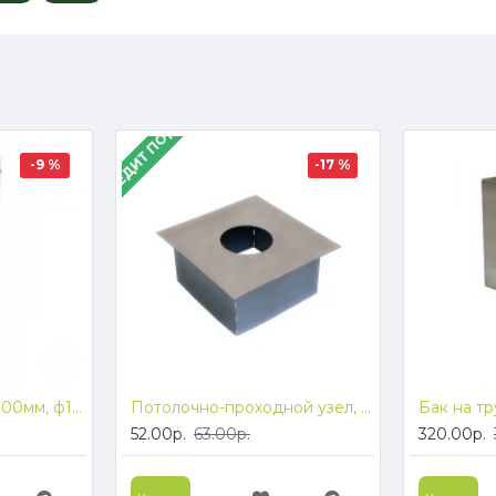
В КРЕДИТ ПОД 4%
-9 %
-17 %
Сэндвич-труба L-1000мм, ф115/200, (304 1.0 зерк./430)
Потолочно-проходной узел, ф200 (нерж 409)
52.00р.
63.00р.
320.00р.