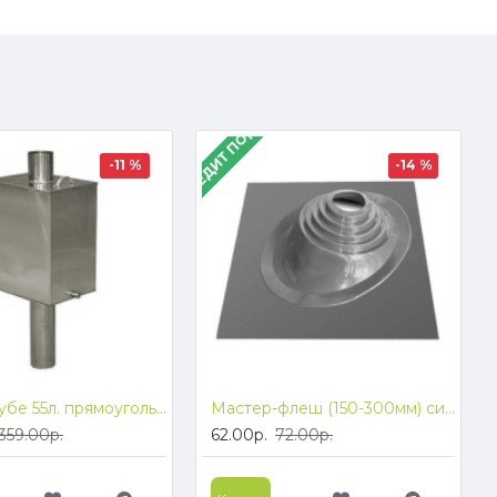
В КРЕДИТ ПОД 4%
-11 %
-14 %
Бак на трубе 55л. прямоугольный ф115 (AISI 304/439)
Мастер-флеш (150-300мм) силикон, угловой
359.00р.
62.00р.
72.00р.