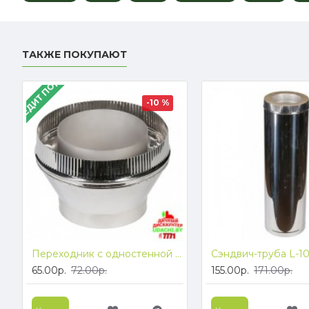
ТАКЖЕ ПОКУПАЮТ
В КРЕДИТ ПОД 4%
-10 %
Переходник с одностенной трубы на двухстенную ф115/200, (304 1.0 зерк./430)
65.00р.
72.00р.
155.00р.
171.00р.