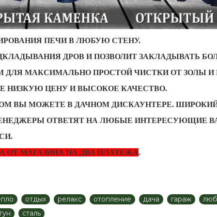
РОВАНИЯ ПЕЧИ В ЛЮБУЮ СТЕНУ.
ОДКЛАДЫВАНИЯ ДРОВ И ПОЗВОЛИТ ЗАКЛАДЫВАТЬ БО
 ДЛЯ МАКСИМАЛЬНО ПРОСТОЙ ЧИСТКИ ОТ ЗОЛЫ И 
Е НИЗКУЮ ЦЕНУ И ВЫСОКОЕ КАЧЕСТВО.
M ВЫ МОЖЕТЕ В ДАЧНОМ ДИСКАУНТЕРЕ. ШИРОКИЙ
МЕНЕДЖЕРЫ ОТВЕТЯТ НА ЛЮБЫЕ ИНТЕРЕСУЮЩИЕ В
СИ.
А ОТ МАГАЗИНА НА ДВА ПЛАТЕЖА
.
епло
отдых
релакс
отопление
дача
гараж
люб
гун
сталь