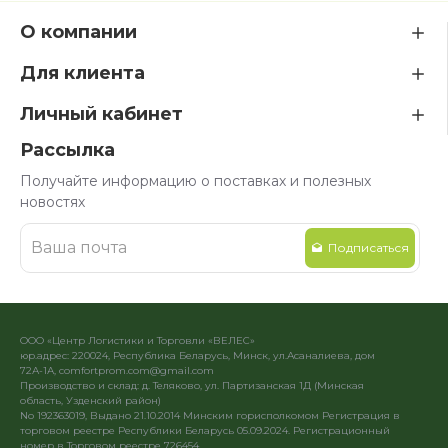
О компании
Для клиента
Личный кабинет
Рассылка
Получайте информацию о поставках и полезных
новостях
Подписаться
ООО «Центр Логистики и Торговли «ВЕЛЕС»
юр.адрес: 220024, Республика Беларусь, Минск, ул.Асаналиева, дом
72А-1А, comfortprom.com@gmail.com
Производство и склад: д. Теляково, ул. Партизанская 1Д (Минская
область, Узденский район)
No 192363019, Выдано 21.10.2014 Минским горисполкомом Регистрация в
торговом реестре Республики Беларусь 05.09.2024. Регистрационный
номер в Торговом реестре 726454