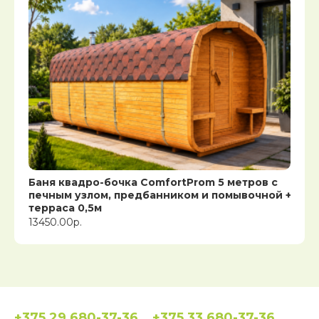
Баня квадро-бочка ComfortProm 5 метров с
печным узлом, предбанником и помывочной +
терраса 0,5м
13450.00р.
+375 29 680-37-36
+375 33 680-37-36