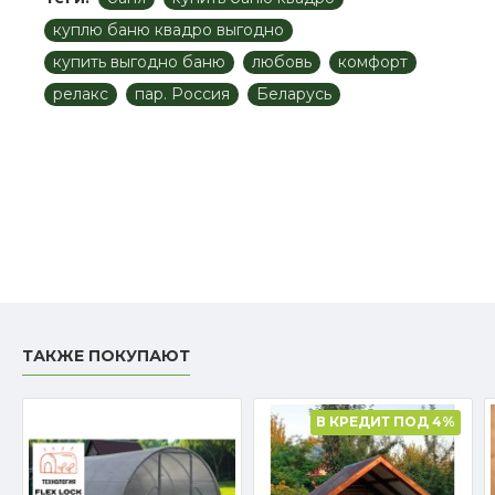
куплю баню квадро выгодно
купить выгодно баню
любовь
комфорт
релакс
пар. Россия
Беларусь
ТАКЖЕ ПОКУПАЮТ
В КРЕДИТ ПОД 4%