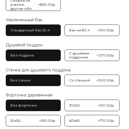
Сборка на
участке,
+850.00р.
другие обл.
Увеличенный бак
Стандартный бак 50 л.
Бак на 80 л.
+100.00р.
Душевой поддон
С душевым
Без поддона
+270.00р.
поддоном
Стенка для душевого поддона
Без стенки
Со стенкой
+300.00р.
Форточка деревянная
Без форточки
30х30
+120.00р.
50х50
+150.00р.
60х60
+170.00р.