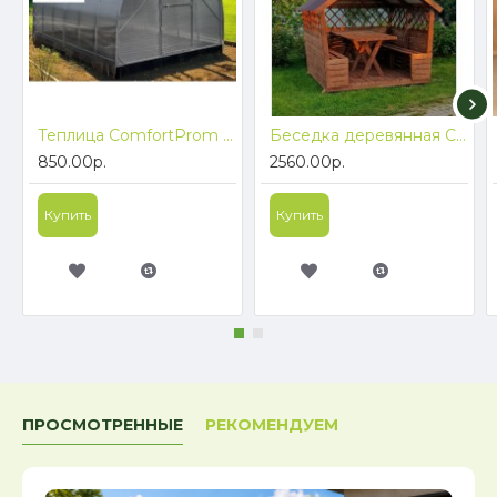
Теплица ComfortProm FlexLock (Флекс Лок) БЕЗ СВАРКИ, ширина 3м длина 6м
Беседка деревянная ComfortProm Теремок с двухскатной крышей 2x3 метра БЕСПЛАТНАЯ ДОСТАВКА ПО БЕЛАРУСИ
850.00р.
2560.00р.
Купить
Купить
ПРОСМОТРЕННЫЕ
РЕКОМЕНДУЕМ