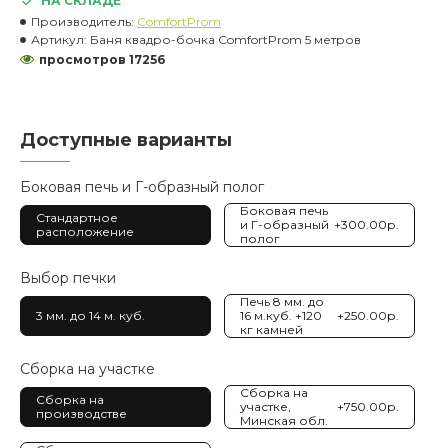
НА СКЛАДЕ
Производитель:
ComfortProm
Артикул:
Баня квадро-бочка ComfortProm 5 метров
просмотров 17256
Доступные варианты
Боковая печь и Г-образный полог
Боковая печь
Стандартное
и Г-образный
+300.00р.
расположение
полог
Выбор печки
Печь 8 мм. до
3 мм. до 14 м. куб.
16 м.куб. +120
+250.00р.
кг камней
Сборка на участке
Сборка на
Сборка на
участке,
+750.00р.
производстве
Минская обл.