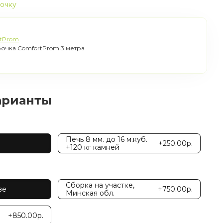
рочку
tProm
очка ComfortProm 3 метра
арианты
Печь 8 мм. до 16 м.куб.
+250.00р.
+120 кг камней
Сборка на участке,
ве
+750.00р.
Минская обл.
+850.00р.