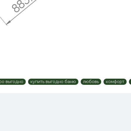
ро выгодно
купить выгодно баню
любовь
комфорт