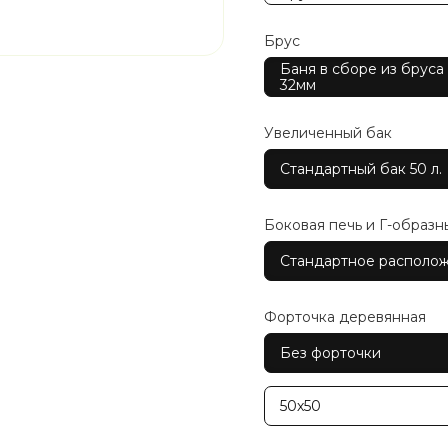
Брус
Баня в сборе из бруса
32мм
Увеличенный бак
Стандартный бак 50 л.
Боковая печь и Г-образн
Стандартное располо
Форточка деревянная
Без форточки
50х50