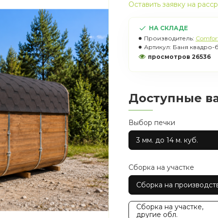
Оставить заявку на расс
НА СКЛАДЕ
Производитель:
Comfor
Артикул:
Баня квадро-б
просмотров 26536
Доступные в
Выбор печки
3 мм. до 14 м. куб.
Сборка на участке
Сборка на производст
Сборка на участке,
другие обл.