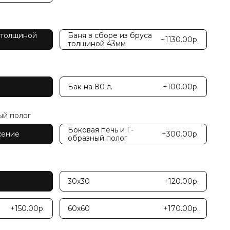
 толщиной
Баня в сборе из бруса
+1130.00р.
толщиной 43мм
Бак на 80 л.
+100.00р.
ый полог
Боковая печь и Г-
жение
+300.00р.
образный полог
30х30
+120.00р.
+150.00р.
60х60
+170.00р.