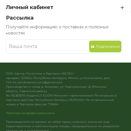
Личный кабинет
Рассылка
Получайте информацию о поставках и полезных
новостях
Подписаться
ООО «Центр Логистики и Торговли «ВЕЛЕС»
юр.адрес: 220024, Республика Беларусь, Минск, ул.Асаналиева, дом
72А-1А, comfortprom.com@gmail.com
Производство и склад: д. Теляково, ул. Партизанская 1Д (Минская
область, Узденский район)
No 192363019, Выдано 21.10.2014 Минским горисполкомом Регистрация в
торговом реестре Республики Беларусь 05.09.2024. Регистрационный
номер в Торговом реестре 726454
Политика конфиденциальности
Производители оставляют за собой право изменять внешний вид.
Характеристики и комплектацию товара, предварительно не уведомляя
продавцов и потребителей.