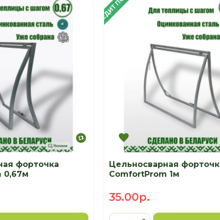
В КРЕДИТ ПОД 4%
ная форточка
Цельносварная форточк
 0,67м
ComfortProm 1м
35.00р.