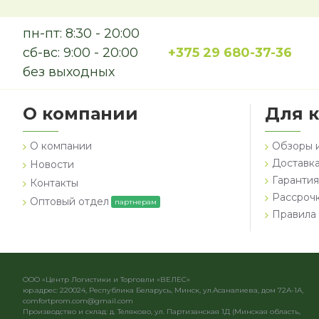
пн-пт: 8:30 - 20:00
сб-вс: 9:00 - 20:00
+375 29 680-37-36
без выходных
О компании
Для 
О компании
Обзоры 
Доставка
Новости
Гарантия
Контакты
Рассроч
Оптовый отдел
партнерам
Правила 
ООО «Центр Логистики и Торговли «ВЕЛЕС»
юр.адрес: 220024, Республика Беларусь, Минск, ул.Асаналиева, дом 72А-1А,
comfortprom.com@gmail.com
Производство и склад: д. Теляково, ул. Партизанская 1Д (Минская область,