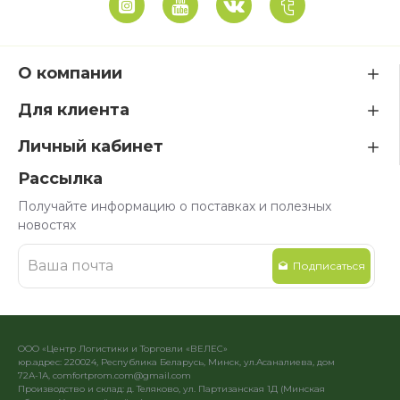
О компании
Для клиента
Личный кабинет
Рассылка
Получайте информацию о поставках и полезных
новостях
Подписаться
ООО «Центр Логистики и Торговли «ВЕЛЕС»
юр.адрес: 220024, Республика Беларусь, Минск, ул.Асаналиева, дом
72А-1А, comfortprom.com@gmail.com
Производство и склад: д. Теляково, ул. Партизанская 1Д (Минская