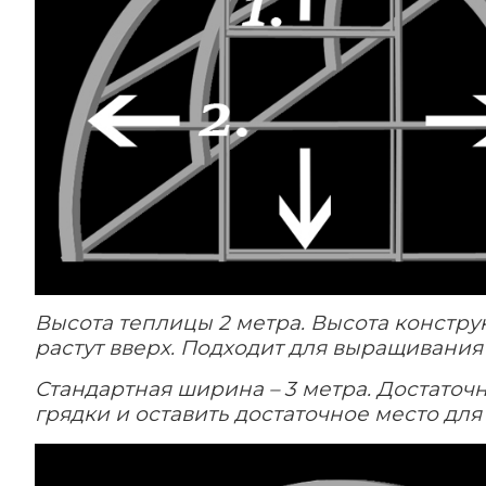
Высота теплицы 2 метра.
Высота констру
растут вверх.
Подходит для выращивания 
Стандартная ширина – 3 метра. Достаточ
грядки и оставить достаточное место дл