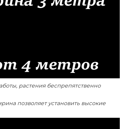
работы, растения беспрепятственно
ирина позволяет установить высокие