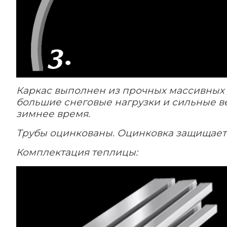
Каркас выполнен из прочных массивных 
большие снеговые нагрузки и сильные в
зимнее время.
Трубы оцинкованы. Оцинковка защищает 
Комплектация теплицы: