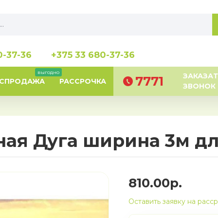
0-37-36
+375 33 680-37-36
выгодно
ЗАКАЗАТ
7771
АСПРОДАЖА
РАССРОЧКА
ЗВОНОК
ная Дуга ширина 3м д
810.00р.
Оставить заявку на расс