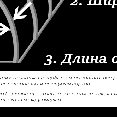
кции позволяет с удобством выполнять все 
высокорослых и вьющихся сортов.
но большое пространство в теплице. Такая ш
я прохода между рядами.