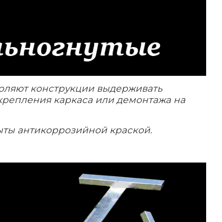
воляют конструкции выдерживать
укрепления каркаса или демонтажа на
ыты антикоррозийной краской.