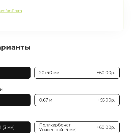
omfortProm
арианты
20x40 мм
+60.00р.
ми
0.67 м
+55.00р.
Поликарбонат
 (3 мм)
+60.00р.
Усиленный (4 мм)