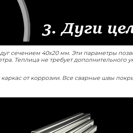
дуг сечением 40х20 мм. Эти параметры поз
етра. Теплица не требует дополнительного 
каркас от коррозии. Все сварные швы покр