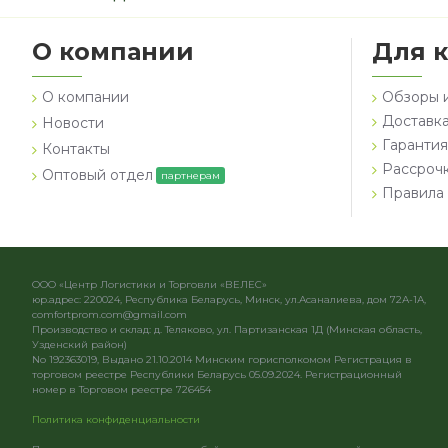
О компании
Для 
О компании
Обзоры 
Доставка
Новости
Гарантия
Контакты
Рассроч
Оптовый отдел
партнерам
Правила 
ООО «Центр Логистики и Торговли «ВЕЛЕС»
юр.адрес: 220024, Республика Беларусь, Минск, ул.Асаналиева, дом 72А-1А,
comfortprom.com@gmail.com
Производство и склад: д. Теляково, ул. Партизанская 1Д (Минская область,
Узденский район)
No 192363019, Выдано 21.10.2014 Минским горисполкомом Регистрация в
торговом реестре Республики Беларусь 05.09.2024. Регистрационный
номер в Торговом реестре 726454
Политика конфиденциальности