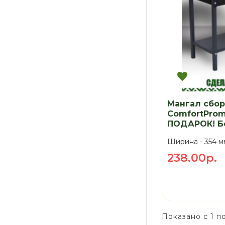
Мангал сбо
ComfortProm
ПОДАРОК! Б
Ширина -
354 м
238.00р.
Показано с 1 по