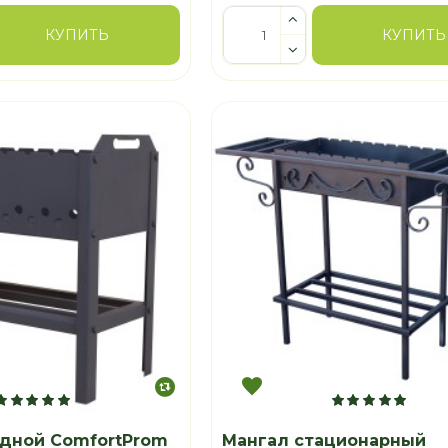
КУПИТЬ
КУПИТЬ
адной ComfortProm
Мангал стационарный