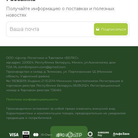
Получайте информацию о поставках и полезных
новостях
Подписаться
ООО «Центр Логистики и Торговли «ВЕЛЕС»
юр.адрес: 220024, Республика Беларусь, Минск, ул.Асаналиева, дом
72А-1А, comfortprom.com@gmail.com
Производство и склад: д. Теляково, ул. Партизанская 1Д (Минская
область, Узденский район)
No 192363019, Выдано 21.10.2014 Минским горисполкомом Регистрация в
торговом реестре Республики Беларусь 05.09.2024. Регистрационный
номер в Торговом реестре 726454
Политика конфиденциальности
Производители оставляют за собой право изменять внешний вид.
Характеристики и комплектацию товара, предварительно не уведомляя
продавцов и потребителей.
ФИЛЬТР