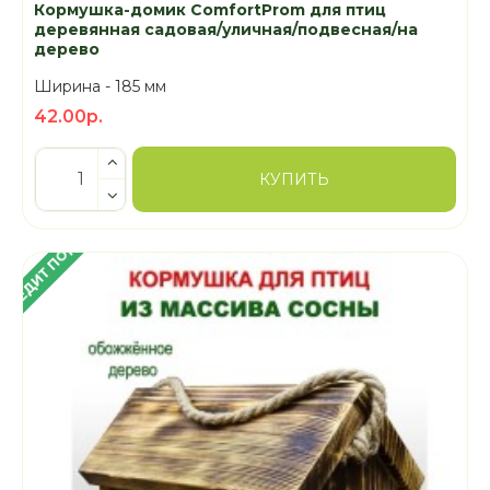
Кормушка-домик ComfortProm для птиц
деревянная садовая/уличная/подвесная/на
дерево
Ширина -
185 мм
42.00р.
КУПИТЬ
 КРЕДИТ ПОД 4%