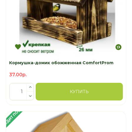
Кормушка-домик обожженная ComfortProm
37.00р.
КУПИТЬ
 КРЕДИТ ПОД 4%