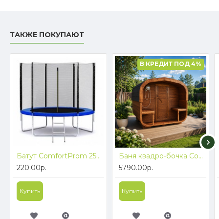
ТАКЖЕ ПОКУПАЮТ
В КРЕДИТ ПОД 4%
Батут ComfortProm 252см с защитной сеткой и лестницей
Баня квадро-бочка ComfortProm 2 метра с печным узлом + терраса 0,5м
220.00р.
5790.00р.
Купить
Купить