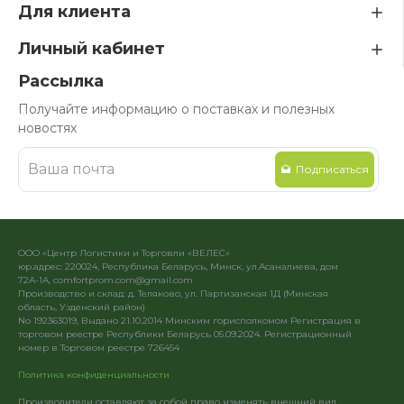
Для клиента
Личный кабинет
Рассылка
Получайте информацию о поставках и полезных
новостях
Подписаться
ООО «Центр Логистики и Торговли «ВЕЛЕС»
юр.адрес: 220024, Республика Беларусь, Минск, ул.Асаналиева, дом
72А-1А, comfortprom.com@gmail.com
Производство и склад: д. Теляково, ул. Партизанская 1Д (Минская
область, Узденский район)
No 192363019, Выдано 21.10.2014 Минским горисполкомом Регистрация в
торговом реестре Республики Беларусь 05.09.2024. Регистрационный
номер в Торговом реестре 726454
Политика конфиденциальности
Производители оставляют за собой право изменять внешний вид.