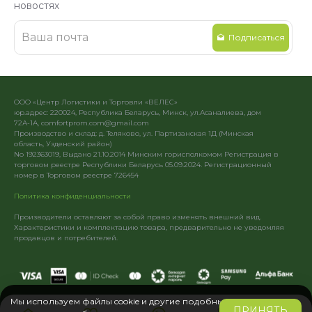
новостях
Подписаться
ООО «Центр Логистики и Торговли «ВЕЛЕС»
юр.адрес: 220024, Республика Беларусь, Минск, ул.Асаналиева, дом
72А-1А, comfortprom.com@gmail.com
Производство и склад: д. Теляково, ул. Партизанская 1Д (Минская
область, Узденский район)
No 192363019, Выдано 21.10.2014 Минским горисполкомом Регистрация в
торговом реестре Республики Беларусь 05.09.2024. Регистрационный
номер в Торговом реестре 726454
Политика конфиденциальности
Производители оставляют за собой право изменять внешний вид.
Характеристики и комплектацию товара, предварительно не уведомляя
продавцов и потребителей.
Мы используем файлы cookie и другие подобные
ПРИНЯТЬ