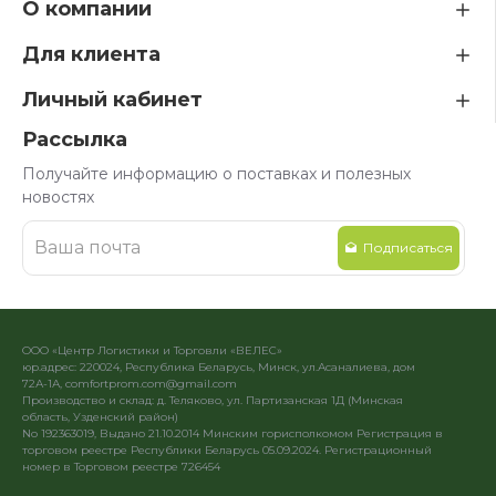
О компании
Для клиента
Личный кабинет
Рассылка
Получайте информацию о поставках и полезных
новостях
Подписаться
ООО «Центр Логистики и Торговли «ВЕЛЕС»
юр.адрес: 220024, Республика Беларусь, Минск, ул.Асаналиева, дом
72А-1А, comfortprom.com@gmail.com
Производство и склад: д. Теляково, ул. Партизанская 1Д (Минская
область, Узденский район)
No 192363019, Выдано 21.10.2014 Минским горисполкомом Регистрация в
торговом реестре Республики Беларусь 05.09.2024. Регистрационный
номер в Торговом реестре 726454