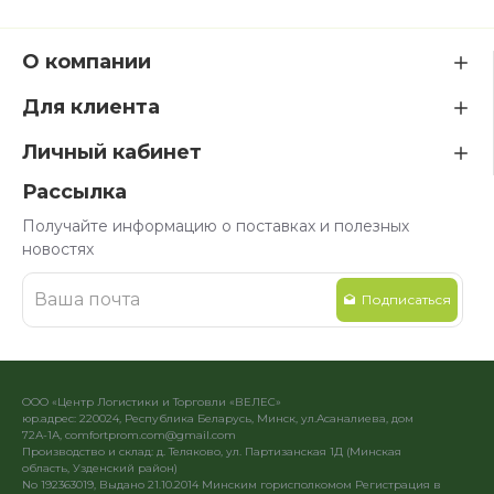
О компании
Для клиента
Личный кабинет
Рассылка
Получайте информацию о поставках и полезных
новостях
Подписаться
ООО «Центр Логистики и Торговли «ВЕЛЕС»
юр.адрес: 220024, Республика Беларусь, Минск, ул.Асаналиева, дом
72А-1А, comfortprom.com@gmail.com
Производство и склад: д. Теляково, ул. Партизанская 1Д (Минская
область, Узденский район)
No 192363019, Выдано 21.10.2014 Минским горисполкомом Регистрация в