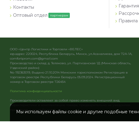
Гарантия
Контакты
Рассроч
Оптовый отдел
партнерам
Правила 
ООО «Центр Логистики и Торговли «ВЕЛЕС»
юр.адрес: 220024, Республика Беларусь, Минск, ул.Асаналиева, дом 72А-1А,
comfortprom.com@gmail.com
Производство и склад: д. Теляково, ул. Партизанская 1Д (Минская область,
Узденский район)
No 192363019, Выдано 21.10.2014 Минским горисполкомом Регистрация в
торговом реестре Республики Беларусь 05.09.2024. Регистрационный
номер в Торговом реестре 726454
Политика конфиденциальности
Производители оставляют за собой право изменять внешний вид.
Характеристики и комплектацию товара, предварительно не уведомляя
продавцов и потребителей.
Мы используем файлы cookie и другие подобные техно