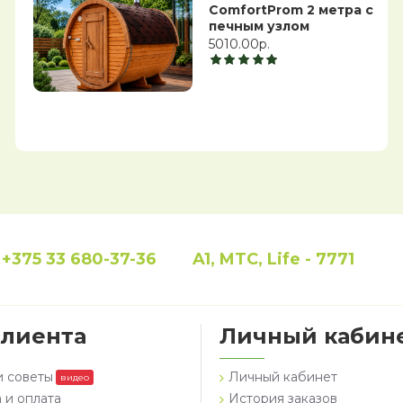
ComfortProm 2 метра с
печным узлом
5010.00р.
+375 33 680-37-36
A1, MTC, Life - 7771
клиента
Личный кабин
и советы
Личный кабинет
видео
 и оплата
История заказов