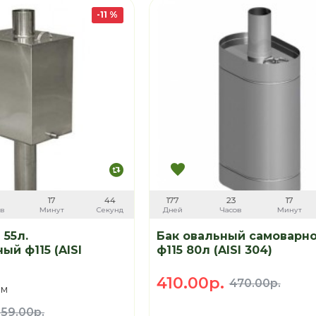
-11 %
17
43
177
23
17
ов
Минут
Секунд
Дней
Часов
Минут
 55л.
Бак овальный самоварно
ый ф115 (AISI
ф115 80л (AISI 304)
410.00р.
470.00р.
мм
59.00р.