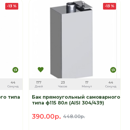
-13 %
-13 %
43
177
23
17
43
Секунд
Дней
Часов
Минут
Секунд
го типа
Бак прямоугольный самоварного
типа ф115 80л (AISI 304/439)
390.00р.
448.00р.