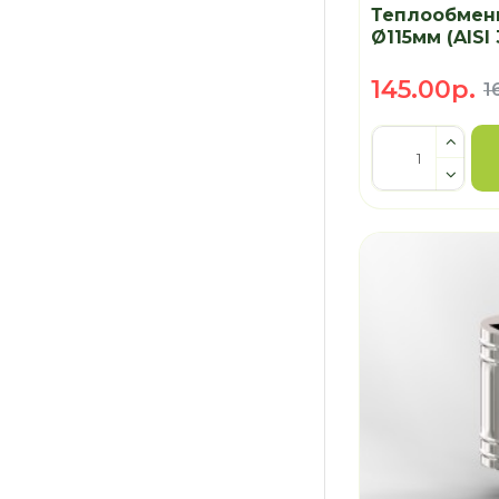
Теплообменн
Ø115мм (AISI
145.00р.
1