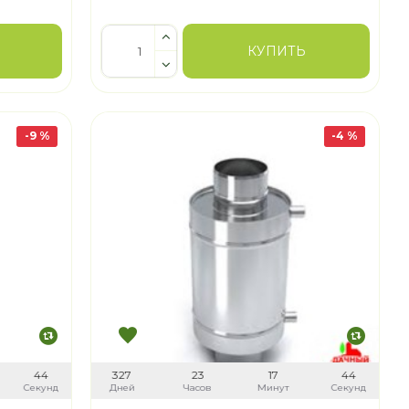
КУПИТЬ
-9 %
-4 %
43
327
23
17
43
Секунд
Дней
Часов
Минут
Секунд