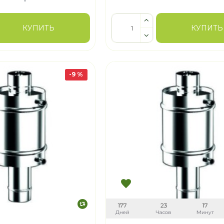
КУПИТЬ
КУПИТЬ
-9 %
177
23
17
Дней
Часов
Минут