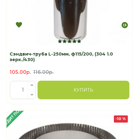
Сэндвич-труба L-250мм, ф115/200, (304 1.0
зерк./430)
105.00р.
116.00р.
КУПИТЬ
 КРЕДИТ ПОД 4%
-10 %