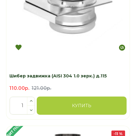
Шибер задвижка (AISI 304 1.0 зерк.) д.115
110.00р.
121.00р.
КУПИТЬ
 КРЕДИТ ПОД 4%
-11 %