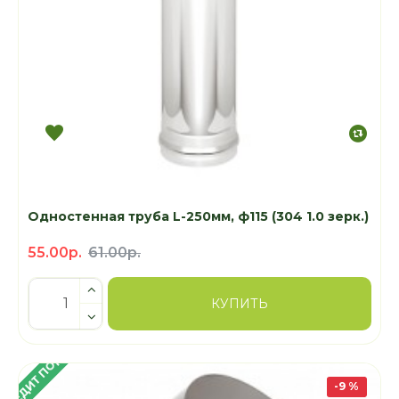
Одностенная труба L-250мм, ф115 (304 1.0 зерк.)
55.00р.
61.00р.
КУПИТЬ
 КРЕДИТ ПОД 4%
-9 %