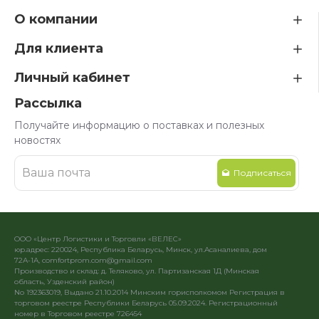
О компании
Для клиента
Личный кабинет
Рассылка
Получайте информацию о поставках и полезных
новостях
Подписаться
ООО «Центр Логистики и Торговли «ВЕЛЕС»
юр.адрес: 220024, Республика Беларусь, Минск, ул.Асаналиева, дом
72А-1А, comfortprom.com@gmail.com
Производство и склад: д. Теляково, ул. Партизанская 1Д (Минская
область, Узденский район)
No 192363019, Выдано 21.10.2014 Минским горисполкомом Регистрация в
торговом реестре Республики Беларусь 05.09.2024. Регистрационный
номер в Торговом реестре 726454