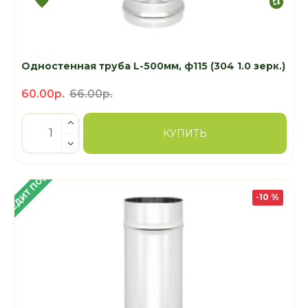
Одностенная труба L-500мм, ф115 (304 1.0 зерк.)
60.00р.
66.00р.
КУПИТЬ
 КРЕДИТ ПОД 4%
-10 %