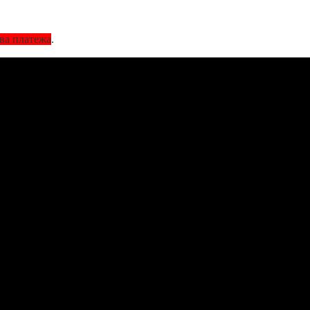
два платежа
.