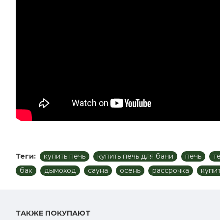
Теги:
купить печь
купить печь для бани
печь
т
бак
дымоход
сауна
осень
рассрочка
купи
ТАКЖЕ ПОКУПАЮТ