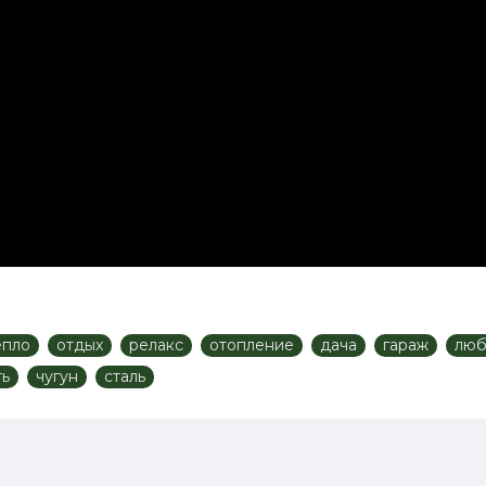
епло
отдых
релакс
отопление
дача
гараж
люб
ть
чугун
сталь