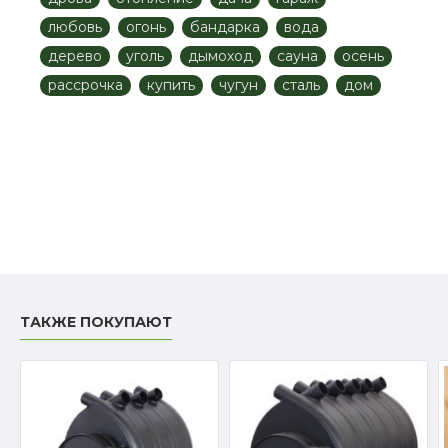
любовь
огонь
бандарка
вода
дерево
уголь
дымоход
сауна
осень
рассрочка
купить
чугун
сталь
дом
ТАКЖЕ ПОКУПАЮТ