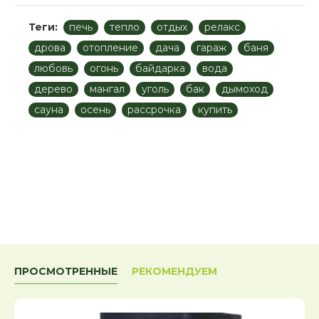
Теги:
печь
тепло
отдых
релакс
дрова
отопление
дача
гараж
баня
любовь
огонь
байдарка
вода
дерево
мангал
уголь
бак
дымоход
сауна
осень
рассрочка
купить
ПРОСМОТРЕННЫЕ
РЕКОМЕНДУЕМ