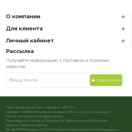
О компании
Для клиента
Личный кабинет
Рассылка
Получайте информацию о поставках и полезных
новостях
Подписаться
ООО «Центр Логистики и Торговли «ВЕЛЕС»
юр.адрес: 220024, Республика Беларусь, Минск, ул.Асаналиева, дом
72А-1А, comfortprom.com@gmail.com
Производство и склад: д. Теляково, ул. Партизанская 1Д (Минская
область, Узденский район)
No 192363019, Выдано 21.10.2014 Минским горисполкомом Регистрация в