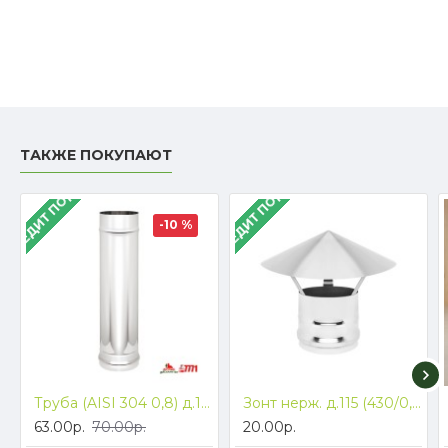
ТАКЖЕ ПОКУПАЮТ
В КРЕДИТ ПОД 4%
В КРЕДИТ ПОД 4%
-10 %
Труба (AISI 304 0,8) д.115, L-1м
Зонт нерж. д.115 (430/0,5)
63.00р.
70.00р.
20.00р.