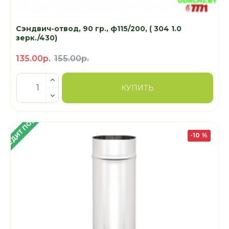
Сэндвич-отвод, 90 гр., ф115/200, ( 304 1.0
зерк./430)
135.00р.
155.00р.
КУПИТЬ
 КРЕДИТ ПОД 4%
-10 %