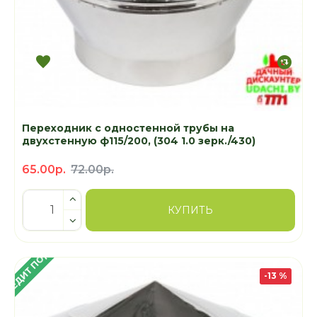
Переходник с одностенной трубы на
двухстенную ф115/200, (304 1.0 зерк./430)
65.00р.
72.00р.
КУПИТЬ
 КРЕДИТ ПОД 4%
-13 %