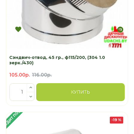
Сэндвич-отвод, 45 гр., ф115/200, (304 1.0
зерк./430)
105.00р.
116.00р.
КУПИТЬ
 КРЕДИТ ПОД 4%
-19 %