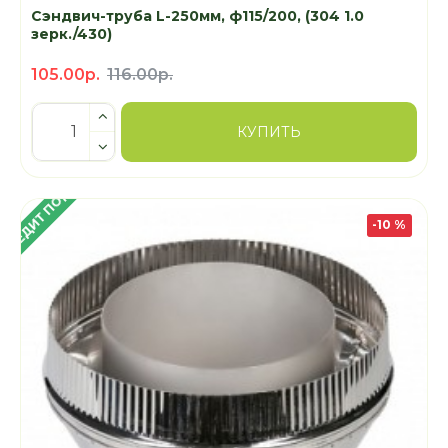
Сэндвич-труба L-250мм, ф115/200, (304 1.0
зерк./430)
105.00р.
116.00р.
КУПИТЬ
 КРЕДИТ ПОД 4%
-10 %