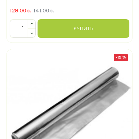
128.00р.
141.00р.
КУПИТЬ
-19 %