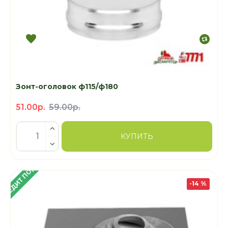
Зонт-оголовок ф115/ф180
51.00р.
59.00р.
КУПИТЬ
 КРЕДИТ ПОД 4%
-14 %