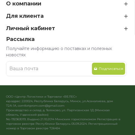
О компании
Для клиента
Личный кабинет
Рассылка
Получайте информацию о поставках и полезных
новостях
Подписаться
ООО «Центр Логистики и Торговли «ВЕЛЕС»
юр.адрес: 220024, Республика Беларусь, Минск, ул.Асаналиева, дом
72А-1А, comfortprom.com@gmail.com
Производство и склад: д. Теляково, ул. Партизанская 1Д (Минская
область, Узденский район)
No 192363019, Выдано 21.10.2014 Минским горисполкомом Регистрация в
торговом реестре Республики Беларусь 05.09.2024. Регистрационный
номер в Торговом реестре 726454