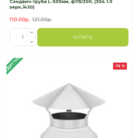
Сэндвич-труба L-500мм, ф115/200, (304 1.0
зерк./430)
110.00р.
121.00р.
КУПИТЬ
 КРЕДИТ ПОД 4%
-14 %