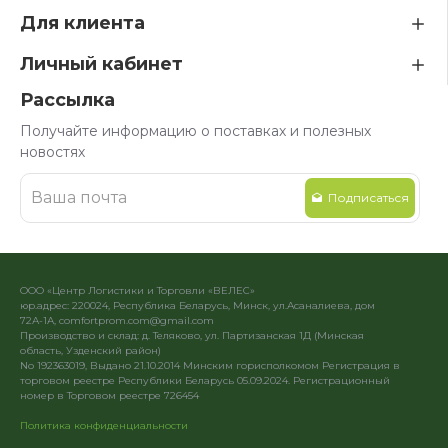
Для клиента
Личный кабинет
Рассылка
Получайте информацию о поставках и полезных
новостях
Подписаться
ООО «Центр Логистики и Торговли «ВЕЛЕС»
юр.адрес: 220024, Республика Беларусь, Минск, ул.Асаналиева, дом
72А-1А, comfortprom.com@gmail.com
Производство и склад: д. Теляково, ул. Партизанская 1Д (Минская
область, Узденский район)
No 192363019, Выдано 21.10.2014 Минским горисполкомом Регистрация в
торговом реестре Республики Беларусь 05.09.2024. Регистрационный
номер в Торговом реестре 726454
Политика конфиденциальности