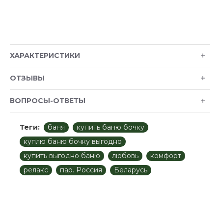
ХАРАКТЕРИСТИКИ
ОТЗЫВЫ
ВОПРОСЫ-ОТВЕТЫ
Теги:
баня
купить баню бочку
куплю баню бочку выгодно
купить выгодно баню
любовь
комфорт
релакс
пар. Россия
Беларусь