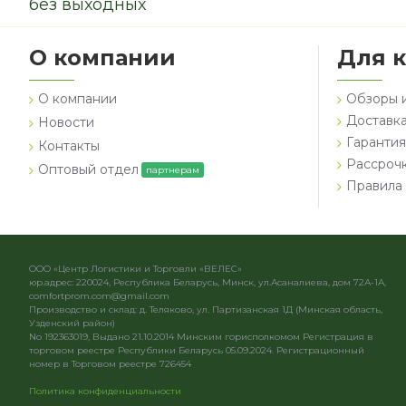
без выходных
О компании
Для 
О компании
Обзоры 
Доставка
Новости
Гарантия
Контакты
Рассроч
Оптовый отдел
партнерам
Правила 
ООО «Центр Логистики и Торговли «ВЕЛЕС»
юр.адрес: 220024, Республика Беларусь, Минск, ул.Асаналиева, дом 72А-1А,
comfortprom.com@gmail.com
Производство и склад: д. Теляково, ул. Партизанская 1Д (Минская область,
Узденский район)
No 192363019, Выдано 21.10.2014 Минским горисполкомом Регистрация в
торговом реестре Республики Беларусь 05.09.2024. Регистрационный
номер в Торговом реестре 726454
Политика конфиденциальности