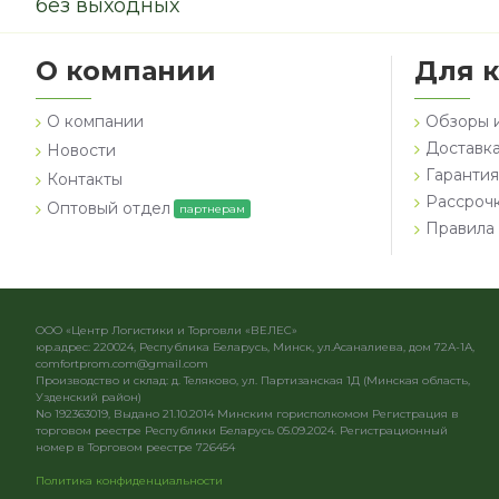
без выходных
О компании
Для 
О компании
Обзоры 
Доставка
Новости
Гарантия
Контакты
Рассроч
Оптовый отдел
партнерам
Правила 
ООО «Центр Логистики и Торговли «ВЕЛЕС»
юр.адрес: 220024, Республика Беларусь, Минск, ул.Асаналиева, дом 72А-1А,
comfortprom.com@gmail.com
Производство и склад: д. Теляково, ул. Партизанская 1Д (Минская область,
Узденский район)
No 192363019, Выдано 21.10.2014 Минским горисполкомом Регистрация в
торговом реестре Республики Беларусь 05.09.2024. Регистрационный
номер в Торговом реестре 726454
Политика конфиденциальности