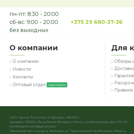
пн-пт: 8:30 - 20:00
сб-вс: 9:00 - 20:00
+375 29 680-37-36
без выходных
О компании
Для 
О компании
Обзоры 
Доставка
Новости
Гарантия
Контакты
Рассроч
Оптовый отдел
партнерам
Правила 
ООО «Центр Логистики и Торговли «ВЕЛЕС»
юр.адрес: 220024, Республика Беларусь, Минск, ул.Асаналиева, дом 72А-1А,
comfortprom.com@gmail.com
Производство и склад: д. Теляково, ул. Партизанская 1Д (Минская область,