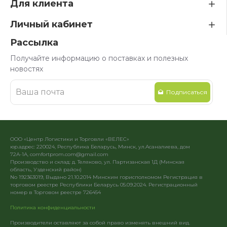
Для клиента
Личный кабинет
Рассылка
Получайте информацию о поставках и полезных
новостях
Подписаться
ООО «Центр Логистики и Торговли «ВЕЛЕС»
юр.адрес: 220024, Республика Беларусь, Минск, ул.Асаналиева, дом
72А-1А, comfortprom.com@gmail.com
Производство и склад: д. Теляково, ул. Партизанская 1Д (Минская
область, Узденский район)
No 192363019, Выдано 21.10.2014 Минским горисполкомом Регистрация в
торговом реестре Республики Беларусь 05.09.2024. Регистрационный
номер в Торговом реестре 726454
Политика конфиденциальности
Производители оставляют за собой право изменять внешний вид.