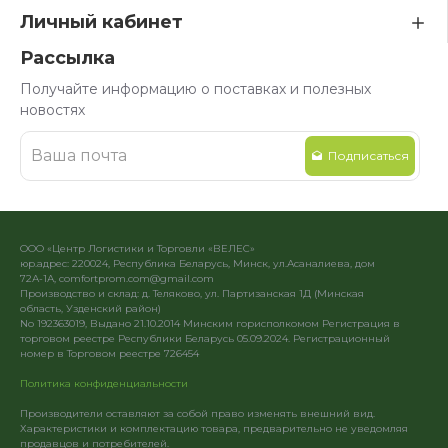
Личный кабинет
Рассылка
Получайте информацию о поставках и полезных
новостях
Подписаться
ООО «Центр Логистики и Торговли «ВЕЛЕС»
юр.адрес: 220024, Республика Беларусь, Минск, ул.Асаналиева, дом
72А-1А, comfortprom.com@gmail.com
Производство и склад: д. Теляково, ул. Партизанская 1Д (Минская
область, Узденский район)
No 192363019, Выдано 21.10.2014 Минским горисполкомом Регистрация в
торговом реестре Республики Беларусь 05.09.2024. Регистрационный
номер в Торговом реестре 726454
Политика конфиденциальности
Производители оставляют за собой право изменять внешний вид.
Характеристики и комплектацию товара, предварительно не уведомляя
продавцов и потребителей.