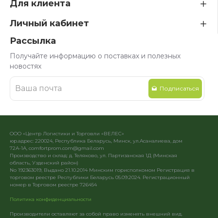
Для клиента
Личный кабинет
Рассылка
Получайте информацию о поставках и полезных
новостях
Подписаться
ООО «Центр Логистики и Торговли «ВЕЛЕС»
юр.адрес: 220024, Республика Беларусь, Минск, ул.Асаналиева, дом
72А-1А, comfortprom.com@gmail.com
Производство и склад: д. Теляково, ул. Партизанская 1Д (Минская
область, Узденский район)
No 192363019, Выдано 21.10.2014 Минским горисполкомом Регистрация в
торговом реестре Республики Беларусь 05.09.2024. Регистрационный
номер в Торговом реестре 726454
Политика конфиденциальности
Производители оставляют за собой право изменять внешний вид.