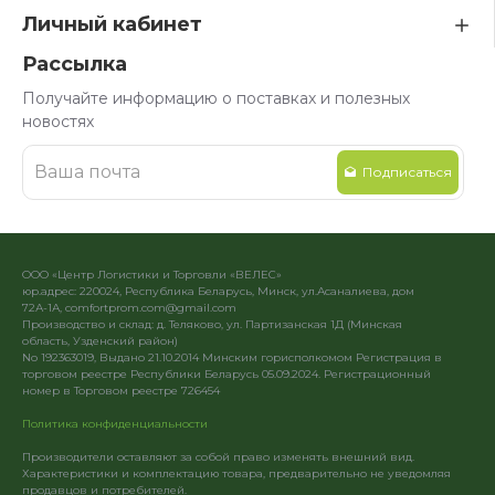
Личный кабинет
Рассылка
Получайте информацию о поставках и полезных
новостях
Подписаться
ООО «Центр Логистики и Торговли «ВЕЛЕС»
юр.адрес: 220024, Республика Беларусь, Минск, ул.Асаналиева, дом
72А-1А, comfortprom.com@gmail.com
Производство и склад: д. Теляково, ул. Партизанская 1Д (Минская
область, Узденский район)
No 192363019, Выдано 21.10.2014 Минским горисполкомом Регистрация в
торговом реестре Республики Беларусь 05.09.2024. Регистрационный
номер в Торговом реестре 726454
Политика конфиденциальности
Производители оставляют за собой право изменять внешний вид.
Характеристики и комплектацию товара, предварительно не уведомляя
продавцов и потребителей.