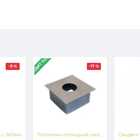
В КРЕДИТ ПОД 4%
-9 %
-17 %
Одностенная труба L-500мм, ф115 (304 1.0 зерк.)
Потолочно-проходной узел, ф200 (нерж 409)