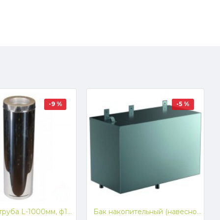
-9 %
-5 %
Сэндвич-труба L-1000мм, ф115/200, (304 1.0 зерк./430)
Бак накопительный (навесной) V125л AISI 439/0,8мм БН-125