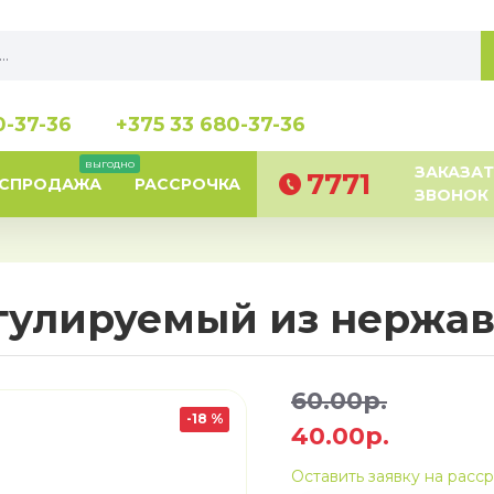
0-37-36
+375 33 680-37-36
выгодно
ЗАКАЗАТ
7771
АСПРОДАЖА
РАССРОЧКА
ЗВОНОК
гулируемый из нержа
60.00р.
-18 %
40.00р.
Оставить заявку на расс