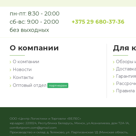
пн-пт: 8:30 - 20:00
сб-вс: 9:00 - 20:00
+375 29 680-37-36
без выходных
О компании
Для 
О компании
Обзоры 
Доставка
Новости
Гарантия
Контакты
Рассроч
Оптовый отдел
партнерам
Правила 
ООО «Центр Логистики и Торговли «ВЕЛЕС»
юр.адрес: 220024, Республика Беларусь, Минск, ул.Асаналиева, дом 72А-1А,
comfortprom.com@gmail.com
Производство и склад: д. Теляково, ул. Партизанская 1Д (Минская область,