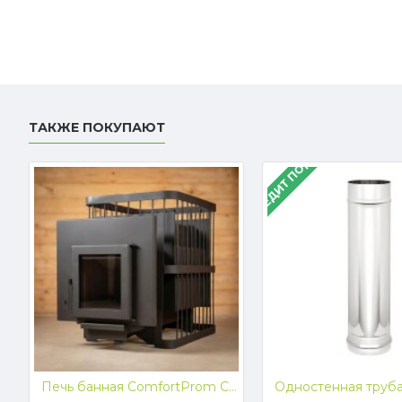
ТАКЖЕ ПОКУПАЮТ
В КРЕДИТ ПОД 4%
Печь банная ComfortProm СТАЛЬ 8 мм, для парной до 26 кубов, вес 104 кг, длина дров до 50 см, на 160 кг камней, дверь со стеклом