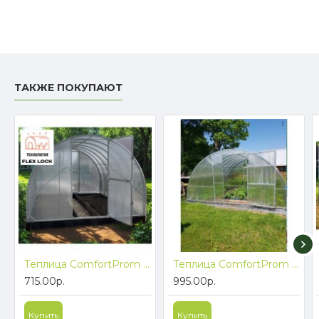
ТАКЖЕ ПОКУПАЮТ
Теплица ComfortProm FlexLock (Флекс Лок) БЕЗ СВАРКИ, ширина 3м длина 4м
Теплица ComfortProm Цельная Дуга двухстворчатая ширина 3,5м длина 6м БЕСПЛАТНАЯ ДОСТАВКА
715.00р.
995.00р.
Купить
Купить