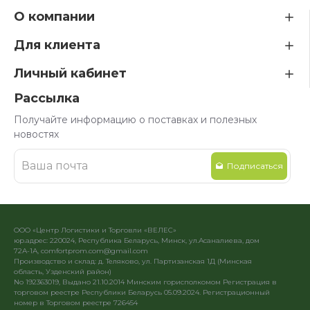
О компании
Для клиента
Личный кабинет
Рассылка
Получайте информацию о поставках и полезных
новостях
Подписаться
ООО «Центр Логистики и Торговли «ВЕЛЕС»
юр.адрес: 220024, Республика Беларусь, Минск, ул.Асаналиева, дом
72А-1А, comfortprom.com@gmail.com
Производство и склад: д. Теляково, ул. Партизанская 1Д (Минская
область, Узденский район)
No 192363019, Выдано 21.10.2014 Минским горисполкомом Регистрация в
торговом реестре Республики Беларусь 05.09.2024. Регистрационный
номер в Торговом реестре 726454