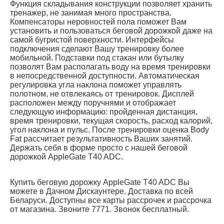
Функция складывания конструкции позволяет хранить
тренажер, не занимая много пространства.
Компенсаторы неровностей пола поможет Вам
установить и пользоваться беговой дорожкой даже на
самой бугристой поверхности. Интерфейсы
подключения сделают Вашу тренировку более
мобильной. Подставки под стакан или бутылку
позволят Вам располагать воду на время тренировки
в непосредственной доступности. Автоматическая
регулировка угла наклона поможет управлять
полотном, не отвлекаясь от тренировок. Дисплей
расположен между поручнями и отображает
следующую информацию: пройденная дистанция,
время тренировки, текущая скорость, расход калорий,
угол наклона и пульс. После тренировки оценка
Body
Fat
рассчитает результативность Ваших занятий.
Держать себя в форме просто с нашей беговой
дорожкой AppleGate T40 ADC.
Купить беговую дорожку AppleGate T40 ADC Вы
можете в Дачном Дискаунтере. Доставка по всей
Беларуси. Доступны все карты рассрочек и рассрочка
от магазина. Звоните 7771. Звонок бесплатный.