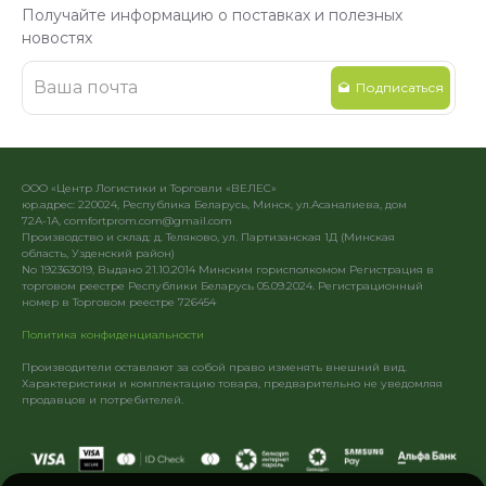
Получайте информацию о поставках и полезных
новостях
Подписаться
ООО «Центр Логистики и Торговли «ВЕЛЕС»
юр.адрес: 220024, Республика Беларусь, Минск, ул.Асаналиева, дом
72А-1А, comfortprom.com@gmail.com
Производство и склад: д. Теляково, ул. Партизанская 1Д (Минская
область, Узденский район)
No 192363019, Выдано 21.10.2014 Минским горисполкомом Регистрация в
торговом реестре Республики Беларусь 05.09.2024. Регистрационный
номер в Торговом реестре 726454
Политика конфиденциальности
Производители оставляют за собой право изменять внешний вид.
Характеристики и комплектацию товара, предварительно не уведомляя
продавцов и потребителей.