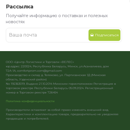
Рассылка
Получайте информацию о поставках и полезных
новостях
Подписаться
ООО «Центр Логистики и Торговли «ВЕЛЕС»
юр.адрес: 220024, Республика Беларусь, Минск, ул.Асаналиева, дом
72А-1А, comfortprom.com@gmail.com
Производство и склад: д. Теляково, ул. Партизанская 1Д (Минская
область, Узденский район)
No 192363019, Выдано 21.10.2014 Минским горисполкомом Регистрация в
торговом реестре Республики Беларусь 05.09.2024. Регистрационный
номер в Торговом реестре 726454
Политика конфиденциальности
Производители оставляют за собой право изменять внешний вид.
Характеристики и комплектацию товара, предварительно не уведомляя
продавцов и потребителей.