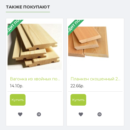
ТАКЖЕ ПОКУПАЮТ
В КРЕДИТ ПОД 4%
В КРЕДИТ ПОД 4%
Вагонка из хвойных пород древесины ComfortProm, 1м2
Планкен скошенный 20х90мм ComfortProm, 1м2
14.10р.
22.66р.
Купить
Купить