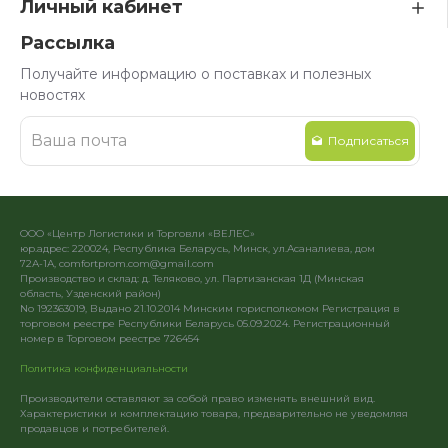
Личный кабинет
Рассылка
Получайте информацию о поставках и полезных
новостях
Подписаться
ООО «Центр Логистики и Торговли «ВЕЛЕС»
юр.адрес: 220024, Республика Беларусь, Минск, ул.Асаналиева, дом
72А-1А, comfortprom.com@gmail.com
Производство и склад: д. Теляково, ул. Партизанская 1Д (Минская
область, Узденский район)
No 192363019, Выдано 21.10.2014 Минским горисполкомом Регистрация в
торговом реестре Республики Беларусь 05.09.2024. Регистрационный
номер в Торговом реестре 726454
Политика конфиденциальности
Производители оставляют за собой право изменять внешний вид.
Характеристики и комплектацию товара, предварительно не уведомляя
продавцов и потребителей.