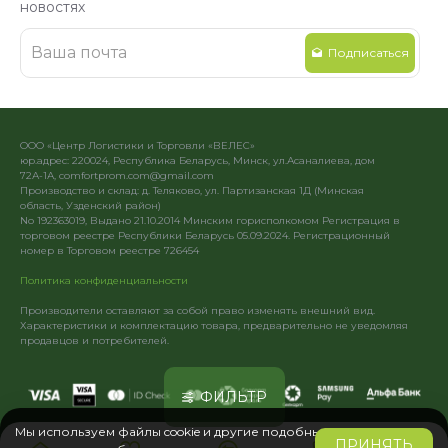
новостях
Подписаться
ООО «Центр Логистики и Торговли «ВЕЛЕС»
юр.адрес: 220024, Республика Беларусь, Минск, ул.Асаналиева, дом
72А-1А, comfortprom.com@gmail.com
Производство и склад: д. Теляково, ул. Партизанская 1Д (Минская
область, Узденский район)
No 192363019, Выдано 21.10.2014 Минским горисполкомом Регистрация в
торговом реестре Республики Беларусь 05.09.2024. Регистрационный
номер в Торговом реестре 726454
Политика конфиденциальности
Производители оставляют за собой право изменять внешний вид.
Характеристики и комплектацию товара, предварительно не уведомляя
продавцов и потребителей.
ФИЛЬТР
Мы используем файлы cookie и другие подобные
ПРИНЯТЬ